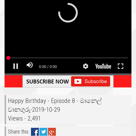
Happy Birthday - Episode 8 - මානෙල්
වානගුරු-2019-10-29
Views - 2,491
Share this