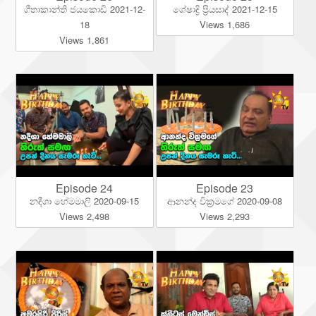
ගීතාකාන්ති ජයකොඩි 2021-12-
ශේෂාද්‍රි ප්‍රියසාද් 2021-12-15
18
Views 1,686
Views 1,861
Episode 24
Episode 23
නදීශා හේමමාලි 2020-09-15
ආනන්ද වික්‍රමගේ 2020-09-08
Views 2,498
Views 2,293