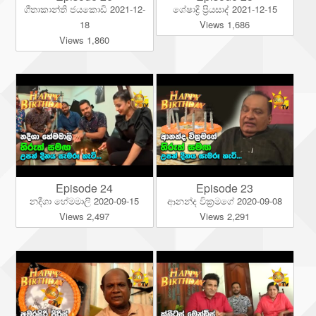
ගීතාකාන්ති ජයකොඩි 2021-12-
ශේෂාද්‍රි ප්‍රියසාද් 2021-12-15
18
Views 1,686
Views 1,860
Episode 24
Episode 23
නදීශා හේමමාලි 2020-09-15
ආනන්ද වික්‍රමගේ 2020-09-08
Views 2,497
Views 2,291