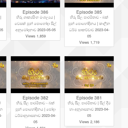
Episode 386
Episode 385
|
හිරු ශාක්‍යසිංහ මංගල්‍යය |
හිරු සීල පාරමිතාව - බක්
වෙසක් පුන් පොහෝදා සිල්
පුන් පොහෝදිනය | කාලීන
05
අනුමෝදනාව 2023-05-05
ධර්ම සාකච්චාව 2023-04-
Views 1,859
05
Views 1,719
Episode 382
Episode 381
්
හිරු සීල පාරමිතාව - බක්
හිරු සීල පාරමිතාව | සිල් දීම
ීන
පුන් පොහෝදිනය | පෝදා
හා අනුශාසනාව 2023-04-
4-
ධර්මානුශාසනාව 2023-04-
05
05
Views 2,186
Views 1,601