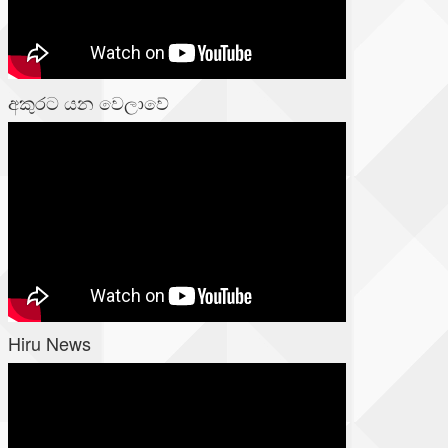
අකුරට යන වෙලාවේ
Hiru News