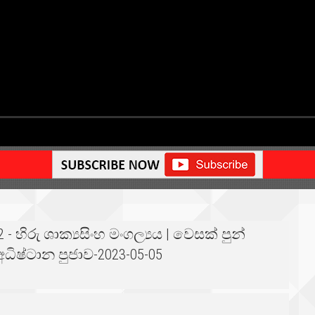
 - හිරු ශාක්‍යසිංහ මංගල්‍යය | වෙසක් පුන්
ධිෂ්ටාන පුජාව-2023-05-05