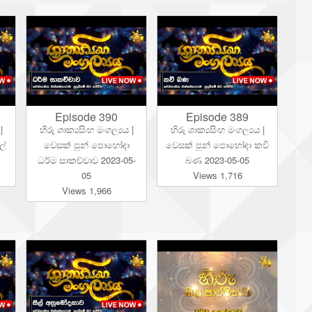
Episode 390
Episode 389
|
හිරු ශාක්‍යසිංහ මංගල්‍යය |
හිරු ශාක්‍යසිංහ මංගල්‍යය |
ල්
වෙසක් පුන් පොහෝදා
වෙසක් පුන් පොහෝදා කවි
ධර්ම සාකච්චාව 2023-05-
බණ 2023-05-05
05
Views 1,716
Views 1,966