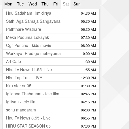
Mon
Tue
Wed
Thu
Fri
Sat
Sun
Hiru Sadaham Himidiriya
04:30 AM
Sathi Aga Samaja Sangayana
05:30 AM
Paththare Wisthare
06:30 AM
Meka Puduma Lokayak
07:30 AM
Ogli Puncho - kids movie
08:00 AM
Wurkayo- Fred ge meheyuma
10:00 AM
Art Cafe
11:30 AM
Hiru Tv News 11.55- Live
11:55 AM
Hiru Top Ten - LIVE
12:30 PM
hiru star sr 05
01:30 PM
Igilenna Thahanam - tele film
02:45 PM
Igiliyan - tele film
04:15 PM
sonu mandaram
06:00 PM
Hiru Tv News 6.55 - Live
06:55 PM
HIRU STAR SEASON 05
07:30 PM