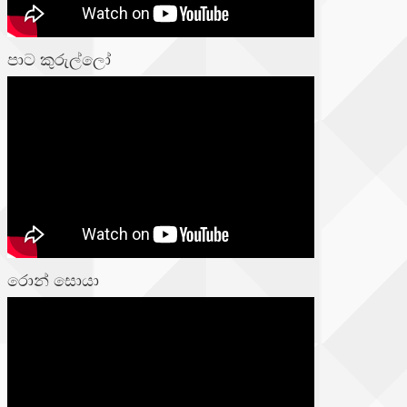
පාට කුරුල්ලෝ
රොන් සොයා