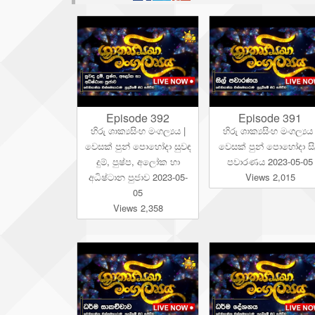
Episode 392
Episode 391
හිරු ශාක්‍යසිංහ මංගල්‍යය |
හිරු ශාක්‍යසිංහ මංගල්‍යය 
වෙසක් පුන් පොහෝදා සුවඳ
වෙසක් පුන් පොහෝදා සි
දුම්, පුෂ්ප, අලෝක හා
පවාරණය 2023-05-05
අධිෂ්ටාන පුජාව 2023-05-
Views 2,015
05
Views 2,358