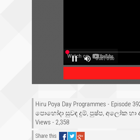
Hiru Poya Day Programmes - Episode 392
පොහෝදා සුවඳ දුම්, පුෂ්ප, අලෝක හා අ
Views - 2,358
Share this