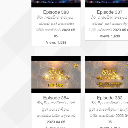
Episode 388
Episode 387
හිරු ශාක්‍යසිංහ මංගල්‍යය |
හිරු ශාක්‍යසිංහ මංගල්‍යය 
වෙසක් පුන් පොහෝදා
වෙසක් පුන් පොහෝදා
ධර්ම සාකච්චාව 2023-05-
ධර්ම දේශනාව 2023-05-
05
Views 1,639
Views 1,588
Episode 384
Episode 383
හිරු සීල පාරමිතාව - බක්
හිරු සීල පාරමිතාව - බක
පුන් පොහෝදිනය|
පුන් පොහෝදිනය | කාල
කාව්‍යමය ධර්ම දේශනාව
ධර්ම සාකච්චාව 2023-0
2023-04-05
05
Views 1,886
Views 1,954