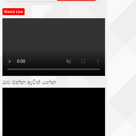
Watch Live
ඔබ එන්න ඇවිත් යන්න